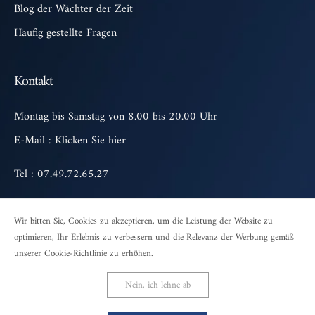
Blog der Wächter der Zeit
Häufig gestellte Fragen
Kontakt
Montag bis Samstag von 8.00 bis 20.00 Uhr
E-Mail :
Klicken Sie hier
Tel : 07.49.72.65.27
Wir bitten Sie, Cookies zu akzeptieren, um die Leistung der Website zu
optimieren, Ihr Erlebnis zu verbessern und die Relevanz der Werbung gemäß
unserer Cookie-Richtlinie zu erhöhen.
© 2026 Avenue Gousset - Alle Rechte vorbehalten
Allgemeine Verkaufs- und Nutzungsbedingungen
Nein, ich lehne ab
Datenschutzerklärung
Rückgabe- und Rückerstattungsrichtlinien