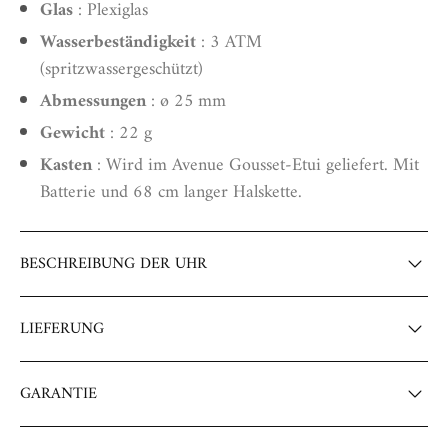
Glas
: Plexiglas
Wasserbeständigkeit
: 3 ATM
(spritzwassergeschützt)
Abmessungen
: ø 25 mm
Gewicht
: 22 g
Kasten
: Wird im Avenue Gousset-Etui geliefert. Mit
Batterie und 68 cm langer Halskette.
BESCHREIBUNG DER UHR
Anhänger Kette Uhr : Goldene Eleganz und raffiniertes
LIEFERUNG
Design
Wenn Sie eine Bestellung aufgeben, wird sie
sofort von
Die
Anhänger Kette Uhr
der Marke Regent ist ein
GARANTIE
unseren Teams bearbeitet
.
wahres Schmuckstück, das den Nutzen einer Uhr mit
Für unsere Taschenuhren, Anhängeruhren und unser
der Eleganz einer Halskette verbindet. Dieses