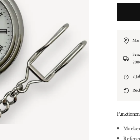
Mark
Sen
200
2 Ja
Rüc
Funktionen 
Marke
Refere