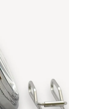
römische I
Taschenuh
Markenzei
Objekt de
des mechan
darauf au
die techni
schätzen w
Diese
Tas
und kann i
Sammlerst
Liebhaber
originelle
sich ideal
mit Elegan
zeitlose, 