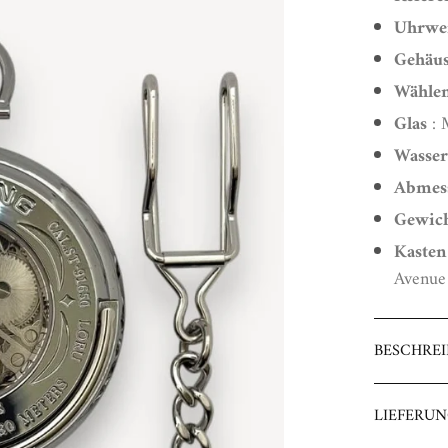
Uhrwe
Gehäu
Wähle
Glas
: 
Wasser
Abmes
Gewic
Kasten
Avenue 
BESCHRE
Stührling 
LIEFERU
Tradition