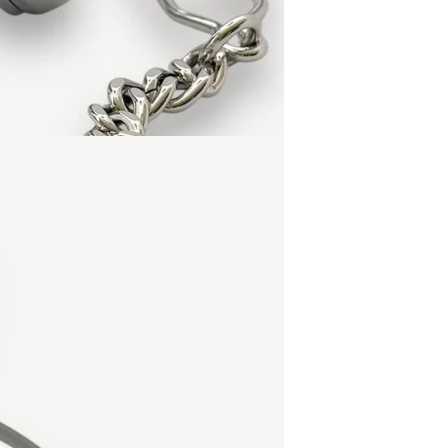
eine auth
Tradition 
einzigarti