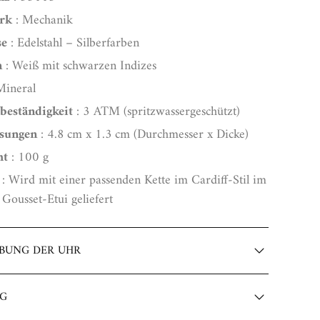
rk
: Mechanik
se
: Edelstahl – Silberfarben
n
: Weiß mit schwarzen Indizes
Mineral
beständigkeit
: 3 ATM (spritzwassergeschützt)
sungen
: 4.8 cm x 1.3 cm (Durchmesser x Dicke)
ht
: 100 g
: Wird mit einer passenden Kette im Cardiff-Stil im
Gousset-Etui geliefert
IBUNG DER UHR
Taschenuhr: Mechanische Eleganz im Zeichen der
NG