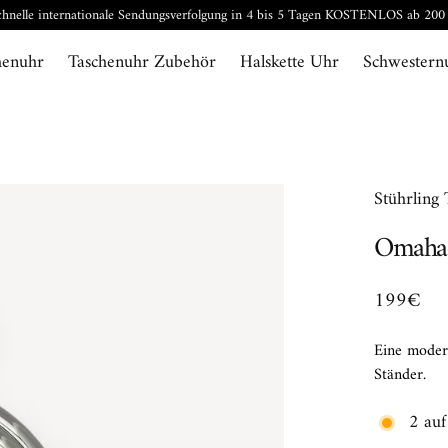
chnelle internationale Sendungsverfolgung in 4 bis 5 Tagen KOSTENLOS ab 200
henuhr
Taschenuhr Zubehör
Halskette Uhr
Schwestern
Stührling
Omaha
199€
Eine moder
Ständer.
2 auf