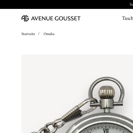
S
Tasc
Startseite
/
Omaha