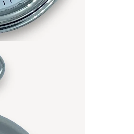
Gürtel bef
Authentizi
Geist und
gleichzeit
funktional 
Warum die
Mit der
T
sich für e
einzigart
vereint. I
Taschenu
symbolisier
alle gedac
Peaky Bli