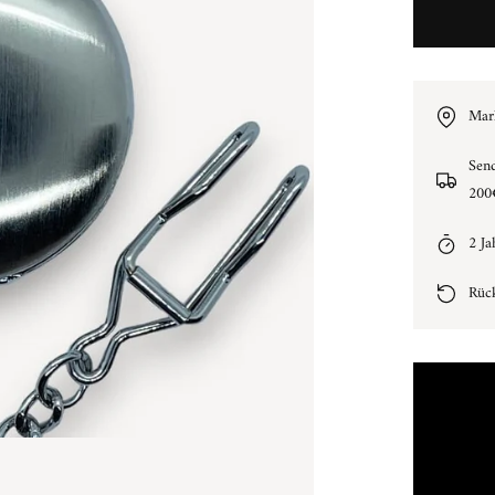
Mark
Sen
200
2 Ja
Rüc