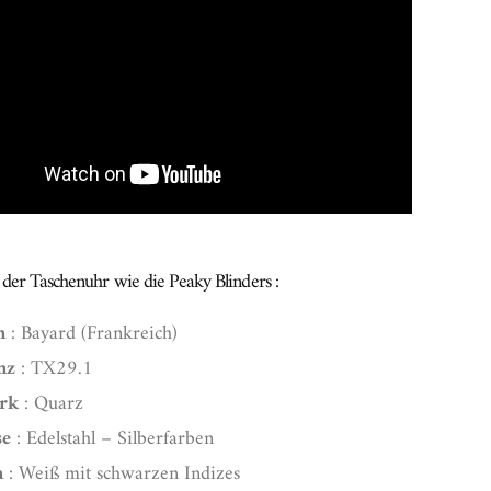
der Taschenuhr wie die Peaky Blinders :
n
: Bayard (Frankreich)
nz
: TX29.1
rk
: Quarz
se
: Edelstahl – Silberfarben
n
: Weiß mit schwarzen Indizes