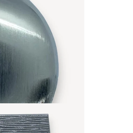
Präzision 
Ideal für 
Taschenuhr
Gentlema
Nostalgie
fasziniere
dauerhafte
Handwerks
Blinders z