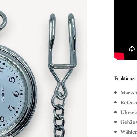
Funktionen 
Marke
Refere
Uhrwe
Gehäu
Wähle