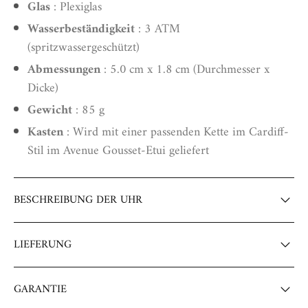
Glas
: Plexiglas
Wasserbeständigkeit
: 3 ATM
(spritzwassergeschützt)
Abmessungen
: 5.0 cm x 1.8 cm (Durchmesser x
Dicke)
Gewicht
: 85 g
Kasten
: Wird mit einer passenden Kette im Cardiff-
Stil im Avenue Gousset-Etui geliefert
BESCHREIBUNG DER UHR
Die Taschenuhr für Damen – pure Schlichtheit
LIEFERUNG
Die
Taschenuhr für Damen
ist eine wunderschöne
Wenn Sie eine Bestellung aufgeben, wird sie
sofort von
vergoldete Taschenuhr mit sorgfältiger Verarbeitung und
GARANTIE
unseren Teams bearbeitet
.
wird zweifellos zum Highlight Ihrer hochwertigen